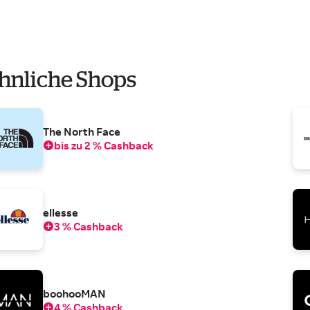
hnliche Shops
The North Face
bis zu 2 % Cashback
ellesse
3 % Cashback
boohooMAN
4 % Cashback