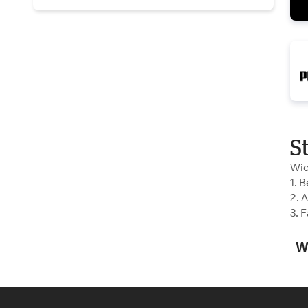
S
Wic
1. 
2. 
3. 
W