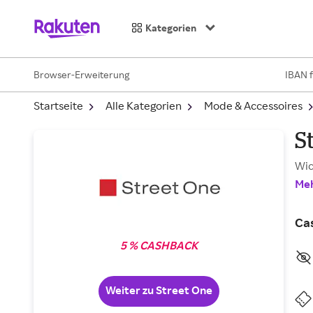
Kategorien
Browser-Erweiterung
IBAN 
Startseite
Alle Kategorien
Mode & Accessoires
S
Wic
Meh
Ca
5 % CASHBACK
Weiter zu Street One