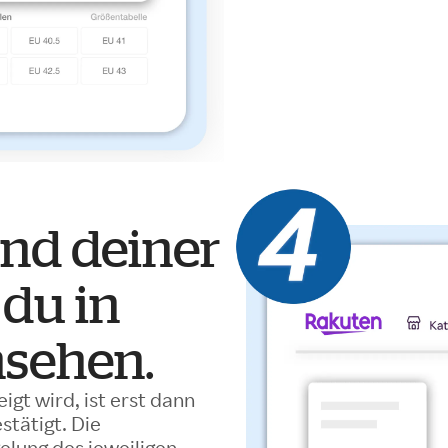
and deiner
 du in
nsehen.
gt wird, ist erst dann
stätigt. Die
elung des jeweiligen