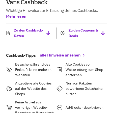
Vans Cashback
Wichtige Hinweise zur Erfassung deines Cashbacks:
Mehr lesen
Zu den Cashback-
Zu den Coupons &
Raten
Deals
alle Hinweise ansehen
Cashback-Tipps
Besuche während des
Alte Cookies vor
Einkaufs keine anderen
Weiterleitung zum Shop
Websiten
entfernen
Akzeptiere alle Cookies
Nur von Rakuten
auf der Website des
beworbene Gutscheine
Shops
nutzen
Keine Artikel aus
vorherigen Website-
Ad-Blocker deaktivieren
Besuchen im Warenkorb