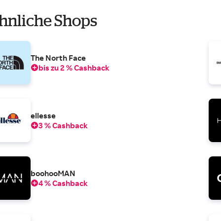
hnliche Shops
The North Face
bis zu 2 % Cashback
ellesse
3 % Cashback
boohooMAN
4 % Cashback