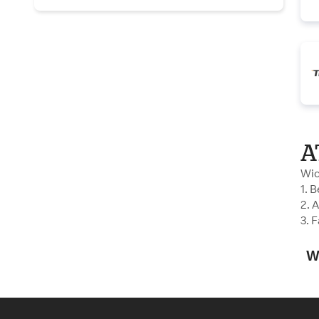
A
Wic
1. 
2. 
3. 
W