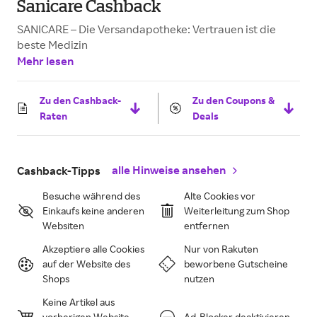
Sanicare Cashback
SANICARE – Die Versandapotheke: Vertrauen ist die
beste Medizin
Mehr lesen
Zu den Cashback-
Zu den Coupons &
Raten
Deals
alle Hinweise ansehen
Cashback-Tipps
Besuche während des
Alte Cookies vor
Einkaufs keine anderen
Weiterleitung zum Shop
Websiten
entfernen
Akzeptiere alle Cookies
Nur von Rakuten
auf der Website des
beworbene Gutscheine
Shops
nutzen
Keine Artikel aus
vorherigen Website-
Ad-Blocker deaktivieren