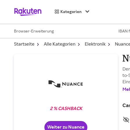
Kategorien
Browser-Erweiterung
IBAN 
Startseite
Alle Kategorien
Elektronik
Nuanc
N
Der
to-
Ein
Meh
Ca
2 % CASHBACK
Weiter zu Nuance