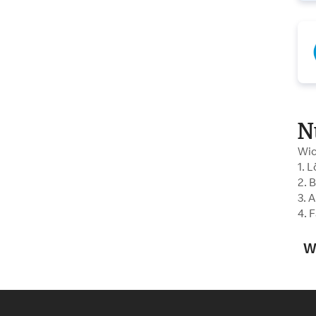
N
Wic
1. 
2. 
3. 
4. 
W