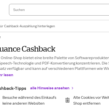
für Cashback-Auszahlung hinterlegen
e
uance Cashback
 Online-Shop bietet eine breite Palette von Softwareprodukten
Speech-Technologie und PDF-Konvertierung konzentrieren. Die S
satz verfügbar und kann auf verschiedenen Plattformen wie Win
r lesen
shback-Tipps
alle Hinweise ansehen
Besuche während des Einkaufs
Alte Cookies vor Wei
keine anderen Websiten
Shop entfernen