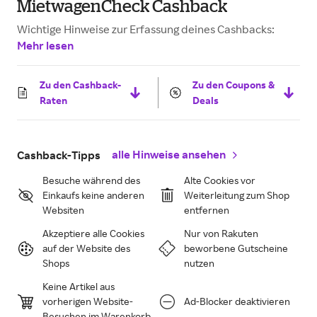
MietwagenCheck Cashback
Wichtige Hinweise zur Erfassung deines Cashbacks:
Mehr lesen
Zu den Cashback-
Zu den Coupons &
Raten
Deals
alle Hinweise ansehen
Cashback-Tipps
Besuche während des
Alte Cookies vor
Einkaufs keine anderen
Weiterleitung zum Shop
Websiten
entfernen
Akzeptiere alle Cookies
Nur von Rakuten
auf der Website des
beworbene Gutscheine
Shops
nutzen
Keine Artikel aus
vorherigen Website-
Ad-Blocker deaktivieren
Besuchen im Warenkorb