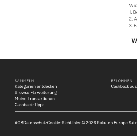
Wic
1. 
2. 
3. 
W
SAMMELN
BELOHNEN
Kategorien entdecken
Cashback aus
Browser-Erweiterung
Meine Transaktionen
Cashback-Tipps
AGB
Datenschutz
Cookie-Richtlinien
© 2026 Rakuten Europe S.à r.