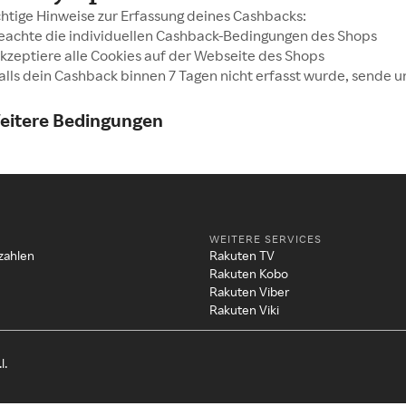
htige Hinweise zur Erfassung deines Cashbacks:
Beachte die individuellen Cashback-Bedingungen des Shops
Akzeptiere alle Cookies auf der Webseite des Shops
Falls dein Cashback binnen 7 Tagen nicht erfasst wurde, sende u
eitere Bedingungen
WEITERE SERVICES
zahlen
Rakuten TV
Rakuten Kobo
Rakuten Viber
Rakuten Viki
l.