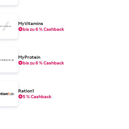
MyVitamins
bis zu 6 % Cashback
MyProtein
bis zu 6 % Cashback
Ration1
5 % Cashback