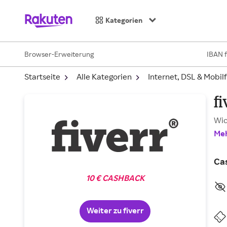
Kategorien
Browser-Erweiterung
IBAN 
Startseite
Alle Kategorien
Internet, DSL & Mobil
f
Wic
Meh
Ca
10 € CASHBACK
Weiter zu fiverr