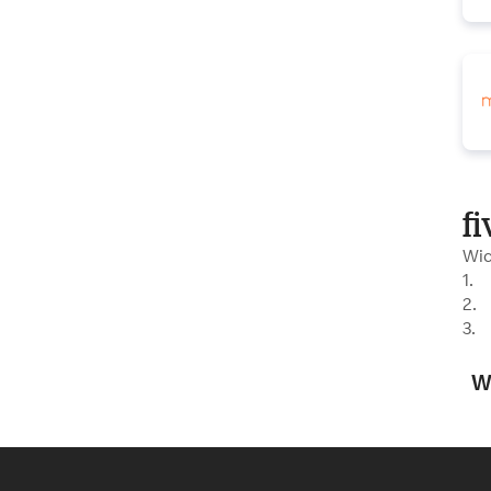
f
Wic
1. 
2. 
3. 
W