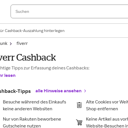
für Cashback-Auszahlung hinterlegen
funk
fiverr
iverr Cashback
htige Tipps zur Erfassung deines Cashbacks:
r lesen
shback-Tipps
alle Hinweise ansehen
Besuche während des Einkaufs
Alte Cookies vor Wei
keine anderen Websiten
Shop entfernen
Nur von Rakuten beworbene
Keine Artikel aus vo
Gutscheine nutzen
Website-Besuchen 