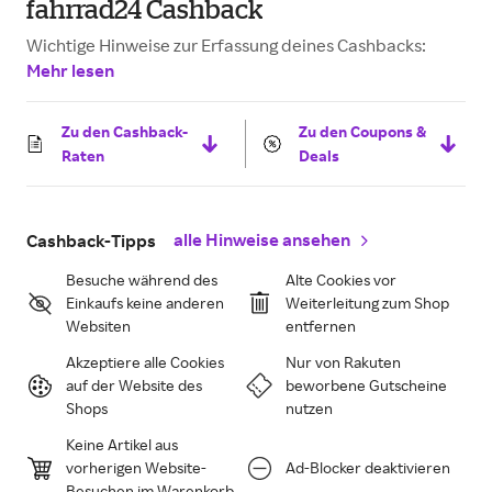
fahrrad24 Cashback
Wichtige Hinweise zur Erfassung deines Cashbacks:
Mehr lesen
Zu den Cashback-
Zu den Coupons &
Raten
Deals
alle Hinweise ansehen
Cashback-Tipps
Besuche während des
Alte Cookies vor
Einkaufs keine anderen
Weiterleitung zum Shop
Websiten
entfernen
Akzeptiere alle Cookies
Nur von Rakuten
auf der Website des
beworbene Gutscheine
Shops
nutzen
Keine Artikel aus
vorherigen Website-
Ad-Blocker deaktivieren
Besuchen im Warenkorb