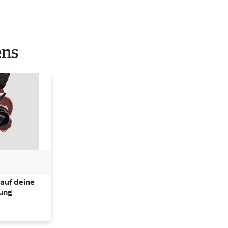
ens
auf deine 
lung