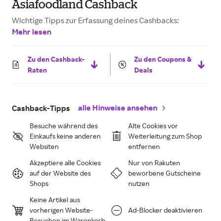
Asiafoodland Cashback
Wichtige Tipps zur Erfassung deines Cashbacks:
Mehr lesen
Zu den Cashback-
Zu den Coupons &
Raten
Deals
alle Hinweise ansehen
Cashback-Tipps
Besuche während des
Alte Cookies vor
Einkaufs keine anderen
Weiterleitung zum Shop
Websiten
entfernen
Akzeptiere alle Cookies
Nur von Rakuten
auf der Website des
beworbene Gutscheine
Shops
nutzen
Keine Artikel aus
vorherigen Website-
Ad-Blocker deaktivieren
Besuchen im Warenkorb