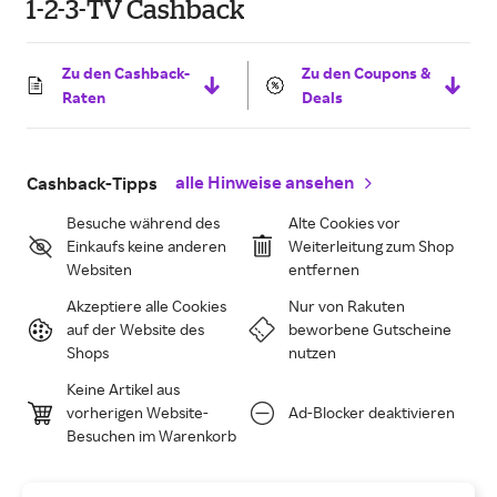
1-2-3-TV Cashback
Zu den Cashback-
Zu den Coupons &
Raten
Deals
alle Hinweise ansehen
Cashback-Tipps
Besuche während des
Alte Cookies vor
Einkaufs keine anderen
Weiterleitung zum Shop
Websiten
entfernen
Akzeptiere alle Cookies
Nur von Rakuten
auf der Website des
beworbene Gutscheine
Shops
nutzen
Keine Artikel aus
vorherigen Website-
Ad-Blocker deaktivieren
Besuchen im Warenkorb